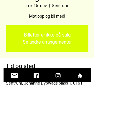
fre. 15. nov.
  |  
Sentrum
Møt opp og bli med!
Billetter er ikke på salg
Se andre arrangementer
Tid og sted
15. nov. 2024, 15:00 – 18:00
Sentrum, Johanne Dybwads plass 1, 0161
Oslo, Norge
Del dette arrangementet