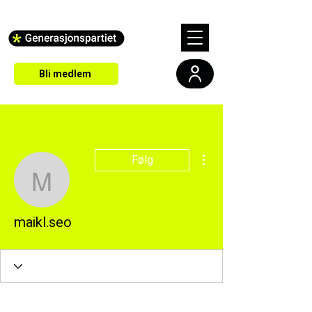
Bli medlem
Flere handlinger
Følg
maikl.seo
maikl.seo