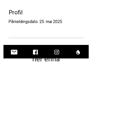
Profil
Påmeldingsdato: 25. mai 2025
Det er ingenting å vise
her ennå
Når dette medlemmet legger til
informasjon om seg selv, vil du se
det her.