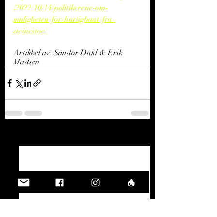
/2022/10/14/politikerene-om-
muligheten-for-hurtigbaat-fra-
steinestoe/
Artikkel av: Sandor Dahl & Erik 
Madsen
Siste innlegg
Se alle