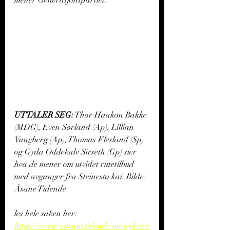
mener Generasjonspartiet.
UTTALER SEG:
 Thor Haakon Bakke 
(MDG), Even Sørland (Ap), Lillian 
Vangberg (Ap), Thomas Flesland (Sp) 
og Gyda Oddekalv Sirseth (Gp) sier 
hva de mener om utvidet rutetilbud 
med avganger fra Steinestø kai. Bilde: 
Åsane Tidende
les hele saken her: 
https://www.aasanetidende.no/nyheter